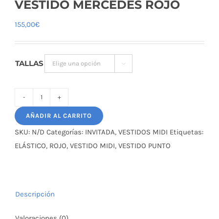
VESTIDO MERCEDES ROJO
155,00
€
TALLAS

VESTIDO
AÑADIR AL CARRITO
MERCEDES
ROJO
SKU:
N/D
Categorías:
INVITADA
,
VESTIDOS MIDI
Etiquetas:
cantidad
ELÁSTICO
,
ROJO
,
VESTIDO MIDI
,
VESTIDO PUNTO
Descripción
Valoraciones (0)