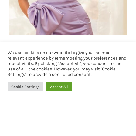
VESTIDO ELLIE
We use cookies on our website to give you the most
190,00
€
relevant experience by remembering your preferences and
repeat visits. By clicking “Accept All”, you consent to the
use of ALL the cookies. However, you may visit "Cookie
Settings" to provide a controlled consent.
Seleccionar opciones
Detalles
Cookie Settings
Accept All