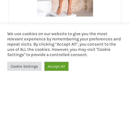
VESTIDO RUTH
We use cookies on our website to give you the most
199,90
€
relevant experience by remembering your preferences and
repeat visits. By clicking “Accept All”, you consent to the
use of ALL the cookies. However, you may visit "Cookie
Settings" to provide a controlled consent.
Seleccionar opciones
Detalles
Cookie Settings
Accept All