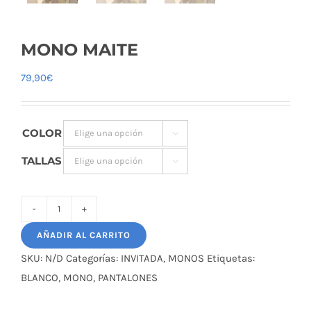
MONO MAITE
79,90
€
COLOR

TALLAS

MONO
AÑADIR AL CARRITO
MAITE
cantidad
SKU:
N/D
Categorías:
INVITADA
,
MONOS
Etiquetas:
BLANCO
,
MONO
,
PANTALONES