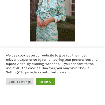
VESTIDO CASILDA
We use cookies on our website to give you the most
159,95
€
relevant experience by remembering your preferences and
repeat visits. By clicking “Accept All”, you consent to the
use of ALL the cookies. However, you may visit "Cookie
Settings" to provide a controlled consent.
Seleccionar opciones
Detalles
Cookie Settings
Accept All